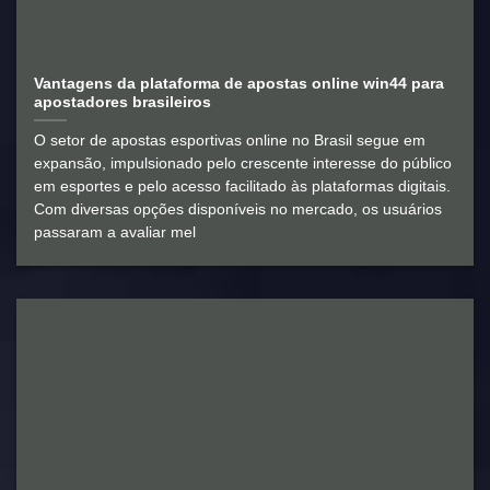
Vantagens da plataforma de apostas online win44 para
apostadores brasileiros
O setor de apostas esportivas online no Brasil segue em
expansão, impulsionado pelo crescente interesse do público
em esportes e pelo acesso facilitado às plataformas digitais.
Com diversas opções disponíveis no mercado, os usuários
passaram a avaliar mel