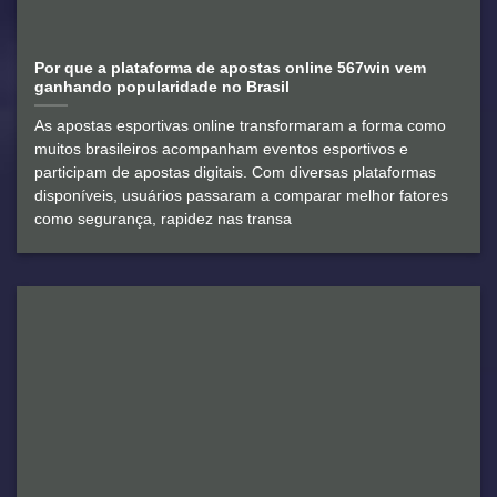
Por que a plataforma de apostas online 567win vem
ganhando popularidade no Brasil
As apostas esportivas online transformaram a forma como
muitos brasileiros acompanham eventos esportivos e
participam de apostas digitais. Com diversas plataformas
disponíveis, usuários passaram a comparar melhor fatores
como segurança, rapidez nas transa