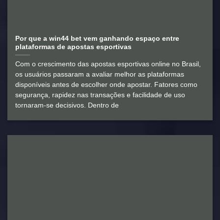
Por que a win44 bet vem ganhando espaço entre
plataformas de apostas esportivas
Com o crescimento das apostas esportivas online no Brasil,
os usuários passaram a avaliar melhor as plataformas
disponíveis antes de escolher onde apostar. Fatores como
segurança, rapidez nas transações e facilidade de uso
tornaram-se decisivos. Dentro de