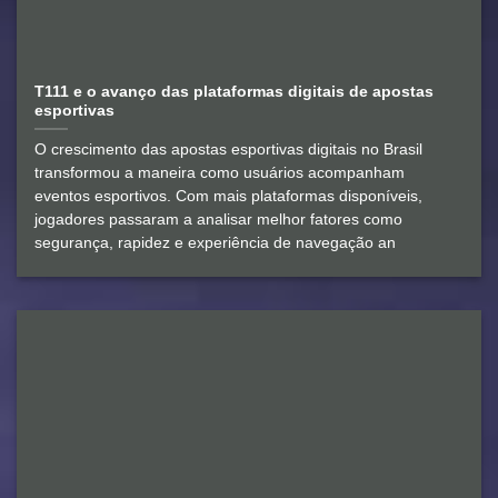
T111 e o avanço das plataformas digitais de apostas
esportivas
O crescimento das apostas esportivas digitais no Brasil
transformou a maneira como usuários acompanham
eventos esportivos. Com mais plataformas disponíveis,
jogadores passaram a analisar melhor fatores como
segurança, rapidez e experiência de navegação an