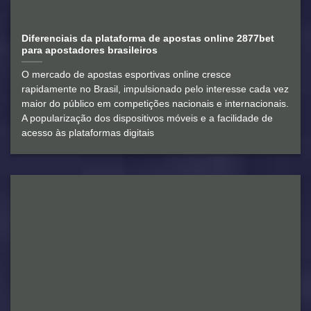
Diferenciais da plataforma de apostas online 2877bet
para apostadores brasileiros
O mercado de apostas esportivas online cresce
rapidamente no Brasil, impulsionado pelo interesse cada vez
maior do público em competições nacionais e internacionais.
A popularização dos dispositivos móveis e a facilidade de
acesso às plataformas digitais