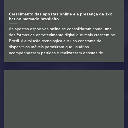
Crescimento das apostas online e a presença da 1xx
bet no mercado brasileiro
As apostas esportivas online se consolidaram como uma
das formas de entretenimento digital que mais crescem no
Brasil. A evolução tecnológica e o uso constante de
dispositivos móveis permitiram que usuários
acompanhassem partidas e realizassem apostas de