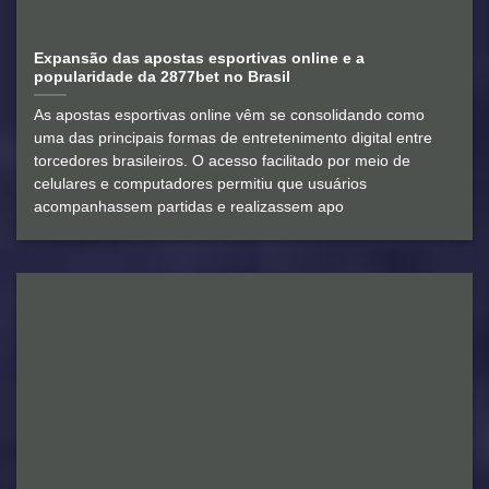
Expansão das apostas esportivas online e a
popularidade da 2877bet no Brasil
As apostas esportivas online vêm se consolidando como
uma das principais formas de entretenimento digital entre
torcedores brasileiros. O acesso facilitado por meio de
celulares e computadores permitiu que usuários
acompanhassem partidas e realizassem apo