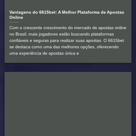
Vantagens do 6615bet: A Melhor Plataforma de Apostas
Online
Com o crescente crescimento do mercado de apostas online
no Brasil, mais jogadores estão buscando plataformas
confiáveis e seguras para realizar suas apostas. O 6615bet
se destaca como uma das melhores opções, oferecendo
uma experiência de apostas única e