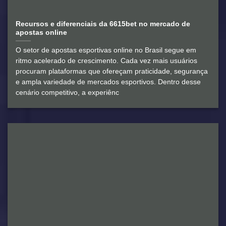
Recursos e diferenciais da 6615bet no mercado de
apostas online
O setor de apostas esportivas online no Brasil segue em
ritmo acelerado de crescimento. Cada vez mais usuários
procuram plataformas que ofereçam praticidade, segurança
e ampla variedade de mercados esportivos. Dentro desse
cenário competitivo, a experiênc