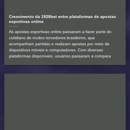
Crescimento da 1928bet entre plataformas de apostas
esportivas online
As apostas esportivas online passaram a fazer parte do
cotidiano de muitos torcedores brasileiros, que
acompanham partidas e realizam apostas por meio de
dispositivos móveis e computadores. Com diversas
plataformas disponíveis, usuários passaram a compara