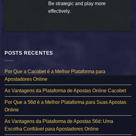
Be strategic and play more
effectively.
POSTS RECENTES
Por Que a Cacobet é a Melhor Plataforma para
Apostadores Online
As Vantagens da Plataforma de Apostas Online Cacobet
Por Que a 56d é a Melhor Plataforma para Suas Apostas
Online
As Vantagens da Plataforma de Apostas 56d: Uma
Escolha Confiável para Apostadores Online