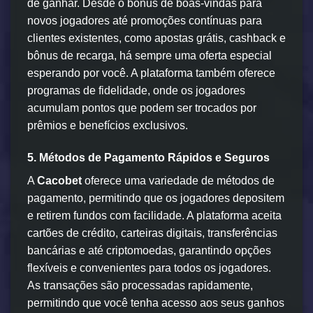
de ganhar. Desde o bônus de boas-vindas para
novos jogadores até promoções contínuas para
clientes existentes, como apostas grátis, cashback e
bônus de recarga, há sempre uma oferta especial
esperando por você. A plataforma também oferece
programas de fidelidade, onde os jogadores
acumulam pontos que podem ser trocados por
prêmios e benefícios exclusivos.
5.
Métodos de Pagamento Rápidos e Seguros
A
Cacobet
oferece uma variedade de métodos de
pagamento, permitindo que os jogadores depositem
e retirem fundos com facilidade. A plataforma aceita
cartões de crédito, carteiras digitais, transferências
bancárias e até criptomoedas, garantindo opções
flexíveis e convenientes para todos os jogadores.
As transações são processadas rapidamente,
permitindo que você tenha acesso aos seus ganhos