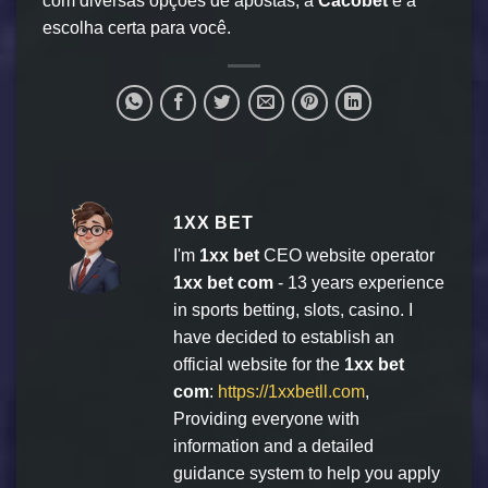
com diversas opções de apostas, a
Cacobet
é a
escolha certa para você.
1XX BET
I'm
1xx bet
CEO website operator
1xx bet com
- 13 years experience
in sports betting, slots, casino. I
have decided to establish an
official website for the
1xx bet
com
:
https://1xxbetll.com
,
Providing everyone with
information and a detailed
guidance system to help you apply