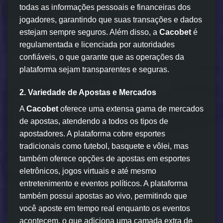
todas as informações pessoais e financeiras dos
jogadores, garantindo que suas transações e dados
estejam sempre seguros. Além disso, a
Cacobet
é
regulamentada e licenciada por autoridades
confiáveis, o que garante que as operações da
plataforma sejam transparentes e seguras.
2.
Variedade de Apostas e Mercados
A
Cacobet
oferece uma extensa gama de mercados
de apostas, atendendo a todos os tipos de
apostadores. A plataforma cobre esportes
tradicionais como futebol, basquete e vôlei, mas
também oferece opções de apostas em esportes
eletrônicos, jogos virtuais e até mesmo
entretenimento e eventos políticos. A plataforma
também possui apostas ao vivo, permitindo que
você aposte em tempo real enquanto os eventos
acontecem, o que adiciona uma camada extra de