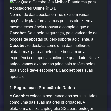
No mundo das apostas online, existem várias
opções de plataformas, mas poucas oferecem a
mesma experiência robusta e completa que a
Cacobet
. Seja pela segurança, pela variedade de
opções de apostas ou pelo suporte ao cliente, a
Cacobet
se destaca como uma das melhores
plataformas para aqueles que buscam uma
experiência de apostas online de qualidade. Neste
artigo, vamos explorar as principais razões pelas
quais você deve escolher a
Cacobet
para suas
apostas.
1.
Segurança e Proteção de Dados
A
Cacobet
coloca a segurança dos seus usuários
como uma das suas maiores prioridades. A
plataforma utiliza criptografia SSL para proteger