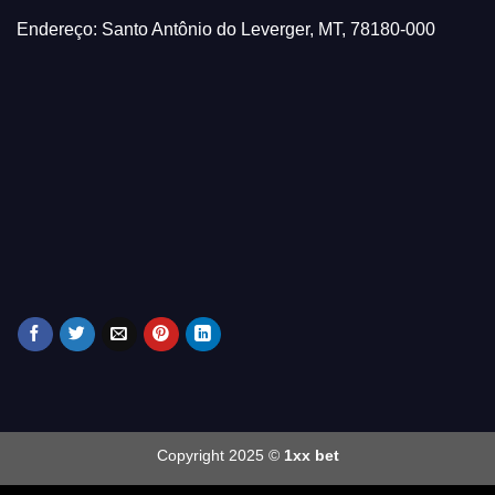
Endereço: Santo Antônio do Leverger, MT, 78180-000
Copyright 2025 ©
1xx bet